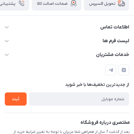
ضمانت اصالت کالا
پشتیبانی ۲۴ ساعت
تحویل اکسپرس
اطلاعات تماس
09143214008
لیست فرم ها
info@kimiakalakhab.com
فرم سفارش محصولات چاپی
خدمات مشتریان
آذربایجان شرقی، مراغه، خیابان جام جم، بالاتر از داروخانه دکتر
فرم خرید اقساطی
قوانین و مقررات
مختاری، نرسیده به مسجد سفید
تماس با ما
حریم خصوصی
فرم سفارش محصولات ناموجود
از جدید‌ترین تخفیف‌ها با‌ خبر شوید
راهنما
فروشنده شو
ثبت
مختصری درباره فروشگاه
بعد از گذشت 7 سال از همراهی شما عزیزان با توجه به تغییر شرایط خرید از