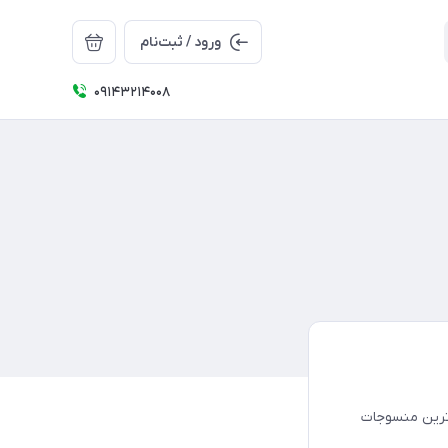
ورود / ثبت‌نام
09143214008
‌ترین منسوجات