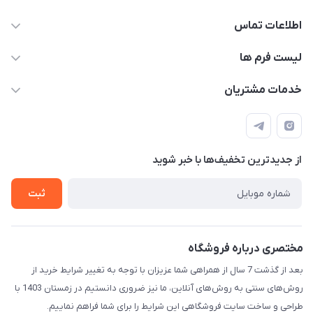
اطلاعات تماس
09143214008
لیست فرم ها
info@kimiakalakhab.com
فرم سفارش محصولات چاپی
خدمات مشتریان
آذربایجان شرقی، مراغه، خیابان جام جم، بالاتر از داروخانه دکتر
فرم خرید اقساطی
قوانین و مقررات
مختاری، نرسیده به مسجد سفید
تماس با ما
حریم خصوصی
فرم سفارش محصولات ناموجود
از جدید‌ترین تخفیف‌ها با‌ خبر شوید
راهنما
فروشنده شو
ثبت
مختصری درباره فروشگاه
بعد از گذشت 7 سال از همراهی شما عزیزان با توجه به تغییر شرایط خرید از
روش‌های سنتی به روش‌های آنلاین، ما نیز ضروری دانستیم در زمستان 1403 با
طراحی و ساخت سایت فروشگاهی این شرایط را برای شما فراهم نماییم.