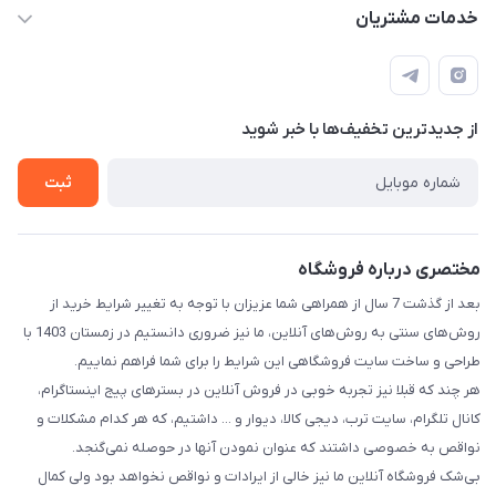
info@kimiakalakhab.com
فرم سفارش محصولات چاپی
خدمات مشتریان
آذربایجان شرقی، مراغه، خیابان جام جم، بالاتر از داروخانه دکتر
تماس با ما
قوانین و مقررات
مختاری، نرسیده به مسجد سفید
فرم سفارش محصولات ناموجود
حریم خصوصی
فروشنده شو
از جدید‌ترین تخفیف‌ها با‌ خبر شوید
راهنما
ثبت
مختصری درباره فروشگاه
بعد از گذشت 7 سال از همراهی شما عزیزان با توجه به تغییر شرایط خرید از
روش‌های سنتی به روش‌های آنلاین، ما نیز ضروری دانستیم در زمستان 1403 با
طراحی و ساخت سایت فروشگاهی این شرایط را برای شما فراهم نماییم.
هر چند که قبلا نیز تجربه خوبی در فروش آنلاین در بسترهای پیج اینستاگرام،
کانال تلگرام، سایت ترب، دیجی کالا، دیوار و ... داشتیم، که هر کدام مشکلات و
نواقص به خصوصی داشتند که عنوان نمودن آنها در حوصله نمی‌گنجد.
بی‌شک فروشگاه آنلاین ما نیز خالی از ایرادات و نواقص نخواهد بود ولی کمال