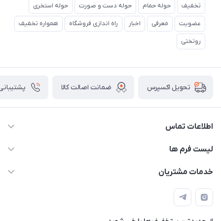
تخفیف
حوله حمام
حوله دست و صورت
حوله استخری
عضویت
معرفی
اخبار
راه اندازی فروشگاه
همواره تخفیف
روتختی
ضمانت اصالت کالا
پشتیبانی ۲۴ ساعت
تحویل اکسپرس
اطلاعات تماس
09143214008
لیست فرم ها
info@kimiakalakhab.com
فرم سفارش محصولات چاپی
خدمات مشتریان
آذربایجان شرقی، مراغه، خیابان جام جم، بالاتر از داروخانه دکتر
تماس با ما
قوانین و مقررات
مختاری، نرسیده به مسجد سفید
فرم سفارش محصولات ناموجود
حریم خصوصی
فروشنده شو