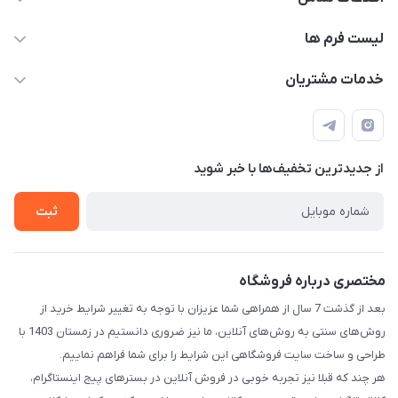
09143214008
لیست فرم ها
info@kimiakalakhab.com
فرم سفارش محصولات چاپی
خدمات مشتریان
آذربایجان شرقی، مراغه، خیابان جام جم، بالاتر از داروخانه دکتر
فرم خرید اقساطی
قوانین و مقررات
مختاری، نرسیده به مسجد سفید
تماس با ما
حریم خصوصی
فرم سفارش محصولات ناموجود
از جدید‌ترین تخفیف‌ها با‌ خبر شوید
راهنما
فروشنده شو
ثبت
مختصری درباره فروشگاه
بعد از گذشت 7 سال از همراهی شما عزیزان با توجه به تغییر شرایط خرید از
روش‌های سنتی به روش‌های آنلاین، ما نیز ضروری دانستیم در زمستان 1403 با
طراحی و ساخت سایت فروشگاهی این شرایط را برای شما فراهم نماییم.
هر چند که قبلا نیز تجربه خوبی در فروش آنلاین در بسترهای پیج اینستاگرام،