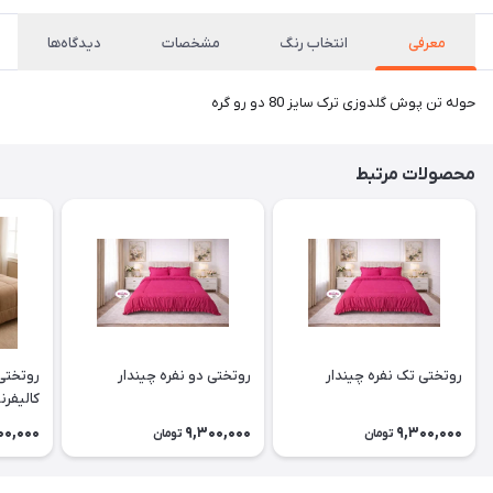
معرفی
انتخاب رنگ
مشخصات
دیدگاه‌ها
حوله تن پوش گلدوزی ترک سایز 80 دو رو گره
محصولات مرتبط
روتختی تک نفره چیندار
روتختی دو نفره چیندار
روتختی
کالیفرنی
00,000
9,300,000
9,300,000
تومان
تومان