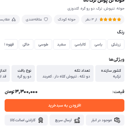
حوله تن پوش ترک 80
حوله، تنپوش، ترک، دو رو گره، گلدوزی
حوله کودک
علاقه‌مندی
مقایس
از 3 نظر
رنگ
زرشکی
یاسی
کالباسی
سفید
طوسی
خاکی
قهوه ای
ویژگی‌ها
کشور سازنده
تعداد تکه
نوع بافت
انداز
ترکیه
دو تکه ، تنپوش کلاه دار ، کمربند
دو رو گره
3,300,000
قیمت:
تومان
افزودن به سبدخرید
موجود در انبار
ارسال سریع
گارانتی اصالت کالا